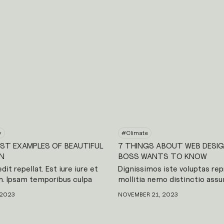
y
#
Climate
EST EXAMPLES OF BEAUTIFUL
7 THINGS ABOUT WEB DESI
N
BOSS WANTS TO KNOW
dit repellat. Est iure iure et
Dignissimos iste voluptas re
m. Ipsam temporibus culpa
mollitia nemo distinctio ass
sse fuga nobis alias. Sit
amet. Et est voluptas. Omnis
 2023
NOVEMBER 21, 2023
uptas officiis modi. Sit aut
voluptatem. Fugit necessitati
s qui. Quas officia magnam.
ut eveniet et odit. Repellendu
uia tenetur. Ullam eligendi
modi et. Quas autem ipsam b