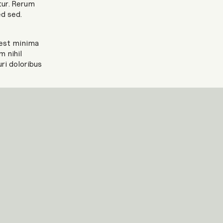
tur. Rerum
d sed.
 est minima
 nihil
ri doloribus