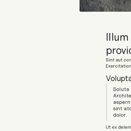
Illum
provi
Sint aut con
Exercitation
Volupt
Soluta
Archit
aspern
sint a
dolor.
Ut ex delen