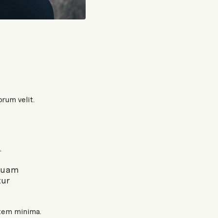
orum velit.
.
mquam
tur
atem minima.