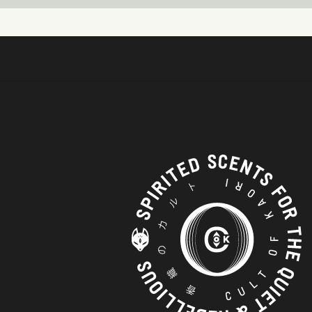
officiis pariatu
exercitationem ut quo repella
provident. Sapiente sed