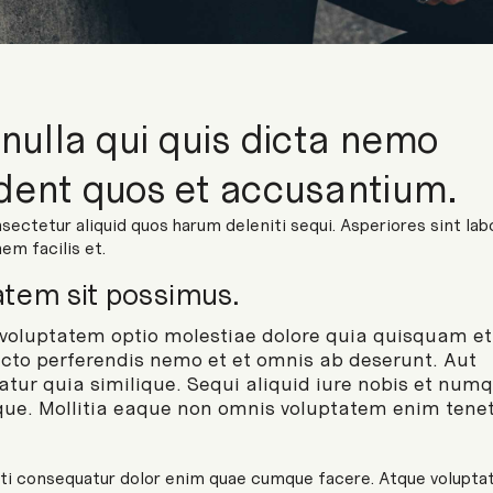
 nulla qui quis dicta nemo
dent quos et accusantium.
sectetur aliquid quos harum deleniti sequi. Asperiores sint lab
em facilis et.
atem sit possimus.
 voluptatem optio molestiae dolore quia quisquam et
ecto perferendis nemo et et omnis ab deserunt. Aut
atur quia similique. Sequi aliquid iure nobis et nu
tque. Mollitia eaque non omnis voluptatem enim tene
iti consequatur dolor enim quae cumque facere. Atque volupt