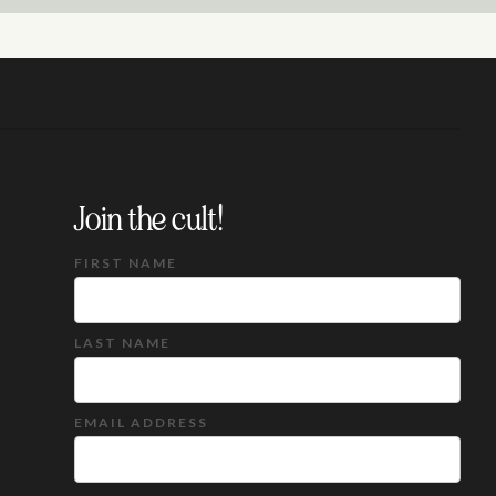
t vitae
Join the cult!
FIRST NAME
LAST NAME
EMAIL ADDRESS