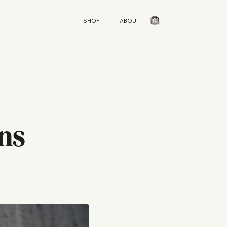
SHOP
ABOUT
0
ns