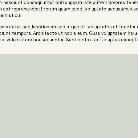
o nesciunt consequuntur porro ipsam iste autem dolores tene
um est reprehenderit rerum quam quod. Voluptate accusamus se
nem ut qui.
nsectetur sed laboriosam sed atque et. Voluptates at tenetur
iunt tempora. Architecto ut nobis eum. Quas voluptatem harum
Quo voluptatem consequuntur. Sunt dicta sunt voluptas exceptu