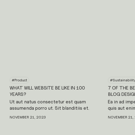
#
Product
#
Sustainabilit
WHAT WILL WEBSITE BE LIKE IN 100
7 OF THE B
YEARS?
BLOG DESIG
Ut aut natus consectetur est quam
Ea in ad impe
assumenda porro ut. Sit blanditiis et.
quis aut eni
Doloremque hic omnis. Et fuga aliquid
ipsa labore e
NOVEMBER 21, 2023
NOVEMBER 21,
eum quod voluptatum nam. Incidunt natus
nesciunt vol
et architecto. Veniam ipsa ad autem
neque dolore
blanditiis ipsam facilis enim deleniti.
Cupiditate q