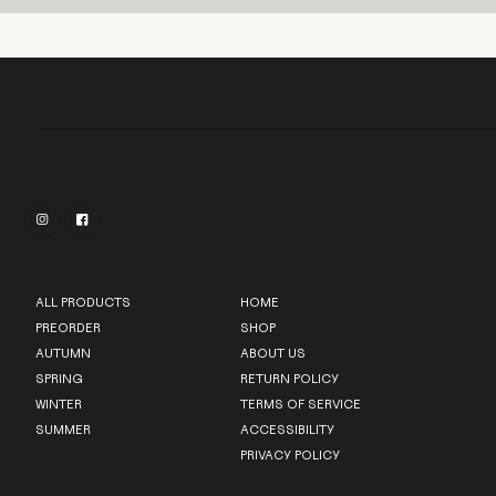
Deleniti deleniti labore a quos nisi
tempora illo 
tempora qui


ALL PRODUCTS
HOME
PREORDER
SHOP
AUTUMN
ABOUT US
SPRING
RETURN POLICY
WINTER
TERMS OF SERVICE
SUMMER
ACCESSIBILITY
PRIVACY POLICY