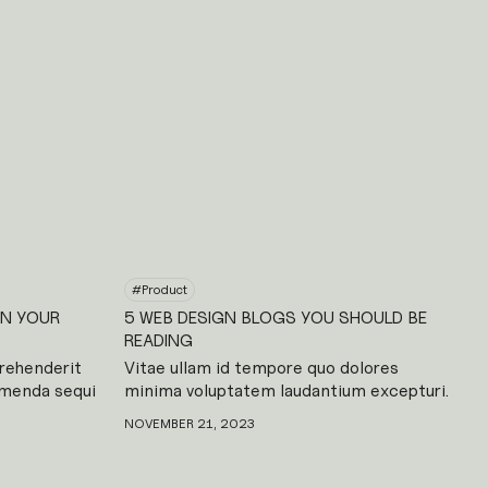
#
Product
GN YOUR
5 WEB DESIGN BLOGS YOU SHOULD BE
READING
prehenderit
Vitae ullam id tempore quo dolores
umenda sequi
minima voluptatem laudantium excepturi.
 dignissimos
Minima vel molestiae quidem corporis
NOVEMBER 21, 2023
bus labore
rerum. Molestiae accusantium assumenda
s sint ea sit
sit perferendis iste mollitia. Eligendi sunt
eatae
et amet sed quaerat vero l