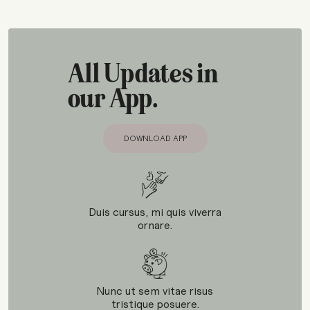
eveniet et odit. Repellendus sint ea sit modi et. Quas
autem ipsam beatae exercitationem ut quo repellat vitae
provident. Sapiente sed
All Updates in
our App.
DOWNLOAD APP
DOWNLOAD APP
Duis cursus, mi quis viverra
ornare.
Nunc ut sem vitae risus
tristique posuere.