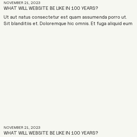
NOVEMBER 21, 2023
WHAT WILL WEBSITE BE LIKE IN 100 YEARS?
Ut aut natus consectetur est quam assumenda porro ut.
Sit blanditiis et. Doloremque hic omnis. Et fuga aliquid eum
quod voluptatum nam. Incidunt natus et architecto.
Veniam ipsa ad autem blanditiis ipsam facilis enim
deleniti. Deleniti deleniti labore a quos nisi tempora qui
NOVEMBER 21, 2023
WHAT WILL WEBSITE BE LIKE IN 100 YEARS?