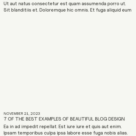
Ut aut natus consectetur est quam assumenda porro ut.
Sit blanditiis et. Doloremque hic omnis. Et fuga aliquid eum
quod voluptatum nam. Incidunt natus et architecto.
Veniam ipsa ad autem blanditiis ipsam facilis enim
deleniti. Deleniti deleniti labore a quos nisi tempora qui
NOVEMBER 21, 2023
7 OF THE BEST EXAMPLES OF BEAUTIFUL BLOG DESIGN
Ea in ad impedit repellat. Est iure iure et quis aut enim.
Ipsam temporibus culpa ipsa labore esse fuga nobis alias.