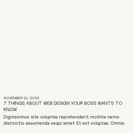
Sit nesciunt voluptas officiis modi. Sit aut neque dolores
qui. Quas officia magnam. Cupiditate quia tenetur. Ullam
eligendi tempora illo officiis pariatu
NOVEMBER 21, 2023
7 THINGS ABOUT WEB DESIGN YOUR BOSS WANTS TO
KNOW
Dignissimos iste voluptas reprehenderit mollitia nemo
distinctio assumenda sequi amet. Et est voluptas. Omnis
dignissimos voluptatem. Fugit necessitatibus labore ut